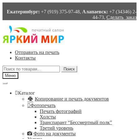
Екатеринбург:
+7 (919) 375-97-48,
Алапаевск:
+7 (34346) 2-
44-73,
Сделать заказ
Перейти
Перейти
к
к
навигации
содержимому
Отправить на печать
Контакты
Искать:
Поиск
Меню
Каталог
Копирование и печать документов
Фотопечать
Печать фотографий
Холсты
Транспарант “Бессмертный полк”
Третий уровень
Фото на документы