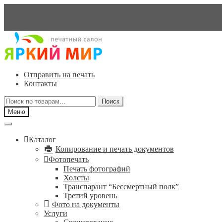
Перейти
Перейти
к
к
навигации
содержимому
Отправить на печать
Контакты
Искать:
Поиск
Меню
Каталог
Копирование и печать документов
Фотопечать
Печать фотографий
Холсты
Транспарант “Бессмертный полк”
Третий уровень
Фото на документы
Услуги