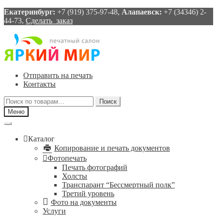
Екатеринбург:
+7 (919) 375-97-48,
Алапаевск:
+7 (34346) 2-
44-73,
Сделать заказ
Перейти
Перейти
к
к
навигации
содержимому
Отправить на печать
Контакты
Искать:
Поиск
Меню
Каталог
Копирование и печать документов
Фотопечать
Печать фотографий
Холсты
Транспарант “Бессмертный полк”
Третий уровень
Фото на документы
Услуги