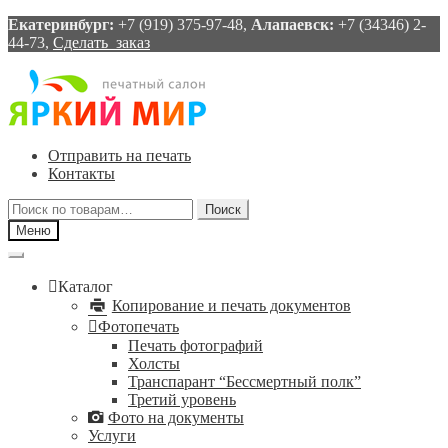
Екатеринбург:
+7 (919) 375-97-48,
Алапаевск:
+7 (34346) 2-
44-73,
Сделать заказ
Перейти
Перейти
к
к
навигации
содержимому
Отправить на печать
Контакты
Искать:
Поиск
Меню
Каталог
Копирование и печать документов
Фотопечать
Печать фотографий
Холсты
Транспарант “Бессмертный полк”
Третий уровень
Фото на документы
Услуги