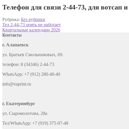
Телефон для связи 2-44-73, для вотсап и
Рубрика:
Без рубрики
Навигация
Предыдущая
Тел 2-44-73 опять не работает
запись:
Следующая
Квартальные календари 2026
по
запись:
Контакты
записям
г. Алапаевск
ул. Братьев Смольниковых, 69.
телефон: 8 (34346) 2-44-73
WhatsApp: +7 (912) 280-40-40
info@eaprint.ru
г. Екатеринбург
ул. Сыромолотова, 28а
Тел/WhatsApp: +7 (919) 375-97-48