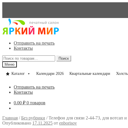
Перейти
Перейти
к
к
навигации
содержимому
Отправить на печать
Контакты
Искать:
Поиск
Меню
Каталог
Календари 2026
Квартальные календари
Холст
Отправить на печать
Контакты
0.00
₽
0 товаров
Главная
/
Без рубрики
/
Телефон для связи 2-44-73, для вотсап и
Опубликовано
17.11.2025
от
enborisov