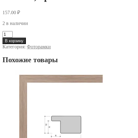
157.00
₽
2 в наличии
Количество
Фоторамка
В корзину
А4
Категория:
Фоторамки
21х29,7
см,
Похожие товары
1702C3,
арт.
1-
207