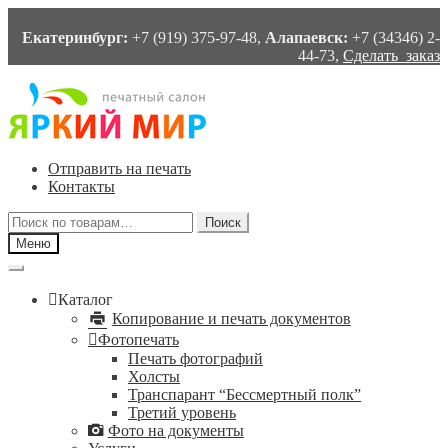
Екатеринбург:
+7 (919) 375-97-48,
Алапаевск:
+7 (34346) 2-
44-73,
Сделать заказ
Перейти
Перейти
к
к
навигации
содержимому
Отправить на печать
Контакты
Искать:
Поиск
Меню
Каталог
Копирование и печать документов
Фотопечать
Печать фотографий
Холсты
Транспарант “Бессмертный полк”
Третий уровень
Фото на документы