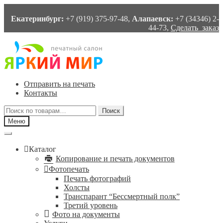
Екатеринбург:
+7 (919) 375-97-48,
Алапаевск:
+7 (34346) 2-
44-73,
Сделать заказ
Перейти
Перейти
к
к
навигации
содержимому
Отправить на печать
Контакты
Искать:
Поиск
Меню
Каталог
Копирование и печать документов
Фотопечать
Печать фотографий
Холсты
Транспарант “Бессмертный полк”
Третий уровень
Фото на документы