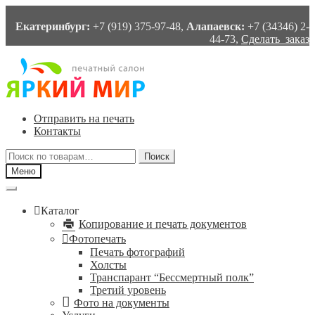
Екатеринбург:
+7 (919) 375-97-48,
Алапаевск:
+7 (34346) 2-
44-73,
Сделать заказ
Перейти
Перейти
к
к
навигации
содержимому
Отправить на печать
Контакты
Искать:
Поиск
Меню
Каталог
Копирование и печать документов
Фотопечать
Печать фотографий
Холсты
Транспарант “Бессмертный полк”
Третий уровень
Фото на документы