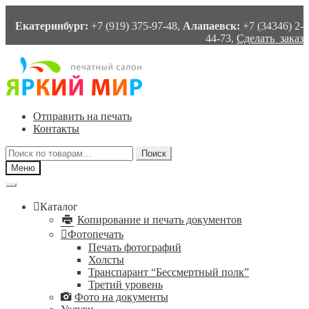
Екатеринбург:
+7 (919) 375-97-48,
Алапаевск:
+7 (34346) 2-
44-73,
Сделать заказ
Перейти
Перейти
к
к
навигации
содержимому
Отправить на печать
Контакты
Искать:
Поиск
Меню
Каталог
Копирование и печать документов
Фотопечать
Печать фотографий
Холсты
Транспарант “Бессмертный полк”
Третий уровень
Фото на документы