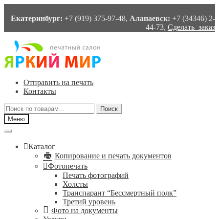
Екатеринбург:
+7 (919) 375-97-48,
Алапаевск:
+7 (34346) 2-
44-73,
Сделать заказ
Перейти
Перейти
к
к
навигации
содержимому
Отправить на печать
Контакты
Искать:
Поиск
Меню
Каталог
Копирование и печать документов
Фотопечать
Печать фотографий
Холсты
Транспарант “Бессмертный полк”
Третий уровень
Фото на документы