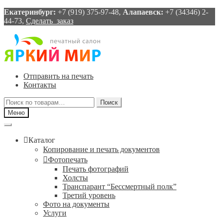
Екатеринбург:
+7 (919) 375-97-48,
Алапаевск:
+7 (34346) 2-
44-73,
Сделать заказ
Перейти
Перейти
к
к
навигации
содержимому
Отправить на печать
Контакты
Искать:
Поиск
Меню
Каталог
Копирование и печать документов
Фотопечать
Печать фотографий
Холсты
Транспарант “Бессмертный полк”
Третий уровень
Фото на документы
Услуги