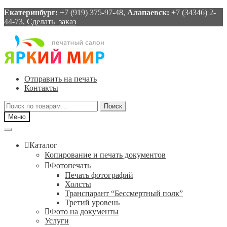
Екатеринбург:
+7 (919) 375-97-48,
Алапаевск:
+7 (34346) 2-
44-73,
Сделать заказ
Перейти
Перейти
к
к
навигации
содержимому
Отправить на печать
Контакты
Искать:
Поиск
Меню
Каталог
Копирование и печать документов
Фотопечать
Печать фотографий
Холсты
Транспарант “Бессмертный полк”
Третий уровень
Фото на документы
Услуги