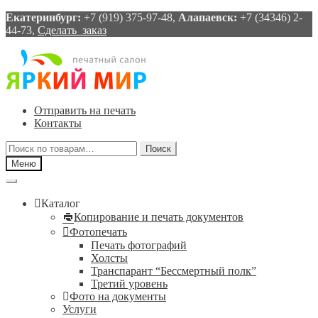
Екатеринбург:
+7 (919) 375-97-48,
Алапаевск:
+7 (34346) 2-
44-73,
Сделать заказ
Перейти
Перейти
к
к
навигации
содержимому
Отправить на печать
Контакты
Искать:
Поиск
Меню
Каталог
Копирование и печать документов
Фотопечать
Печать фотографий
Холсты
Транспарант “Бессмертный полк”
Третий уровень
Фото на документы
Услуги