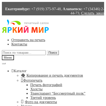
Екатеринбург:
+7 (919) 375-97-48,
Алапаевск:
+7 (34346) 2-
44-73,
Сделать заказ
Перейти
Перейти
к
к
навигации
содержимому
Отправить на печать
Контакты
Искать:
Поиск
Меню
Каталог
Копирование и печать документов
Фотопечать
Печать фотографий
Холсты
Транспарант “Бессмертный полк”
Третий уровень
Фото на документы