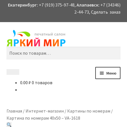
Екатеринбург:
+7 (919) 375-97-48,
Алапаевск:
+7 (34346)
2-44-73,
Сделать заказ
Перейти
Перейти
Поиск
к
к
навигации
содержимому
Искать:
Меню
Каталог
0.00
₽
0 товаров
Отправить на печать
Копирование и печать документов
Контакты
Главная
/
Интернет-магазин
/
Картины по номерам
/
Фотопечать
Картина по номерам 40х50 – VA-1618