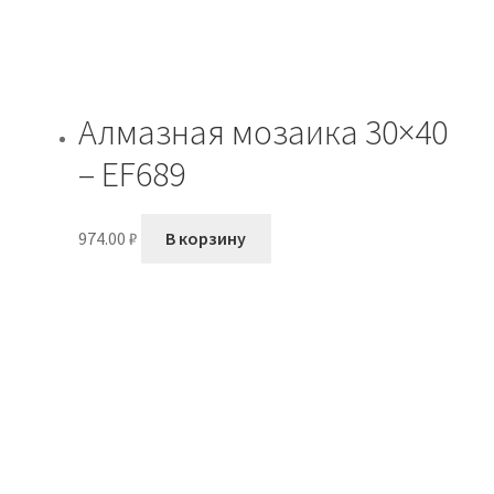
Календари 2026
Квартальные календари
Алмазная мозаика 30×40
– EF689
Холсты
Магазин
974.00
₽
В корзину