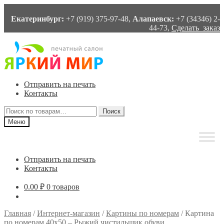
Екатеринбург:
+7 (919) 375-97-48,
Алапаевск:
+7 (34346) 2-
44-73,
Сделать заказ
Перейти
Перейти
к
к
навигации
содержимому
Отправить на печать
Контакты
Искать:
Поиск
Меню
Отправить на печать
Контакты
0.00
₽
0 товаров
Главная
/
Интернет-магазин
/
Картины по номерам
/
Картина
по номерам 40х50 – Рыжий чистильщик обуви