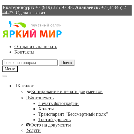
Екатеринбург:
+7 (919) 375-97-48,
Алапаевск:
+7 (34346) 2-
44-73,
Сделать заказ
Перейти
Перейти
к
к
навигации
содержимому
Отправить на печать
Контакты
Искать:
Поиск
Меню
Каталог
Копирование и печать документов
Фотопечать
Печать фотографий
Холсты
Транспарант “Бессмертный полк”
Третий уровень
Фото на документы
Услуги