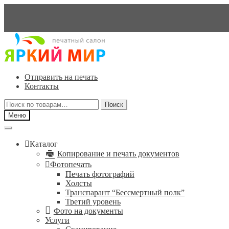
Перейти
Перейти
к
к
навигации
содержимому
Отправить на печать
Контакты
Искать:
Поиск
Меню
Каталог
Копирование и печать документов
Фотопечать
Печать фотографий
Холсты
Транспарант “Бессмертный полк”
Третий уровень
Фото на документы
Услуги