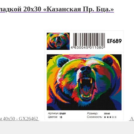
адкой 20х30 «Казанская Пр. Бца.»
м 40х50 - GX26462
А