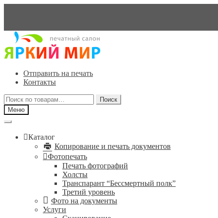
Перейти
Перейти
к
к
навигации
содержимому
Отправить на печать
Контакты
Искать:
Поиск
Меню
Каталог
Копирование и печать документов
Фотопечать
Печать фотографий
Холсты
Транспарант “Бессмертный полк”
Третий уровень
Фото на документы
Услуги