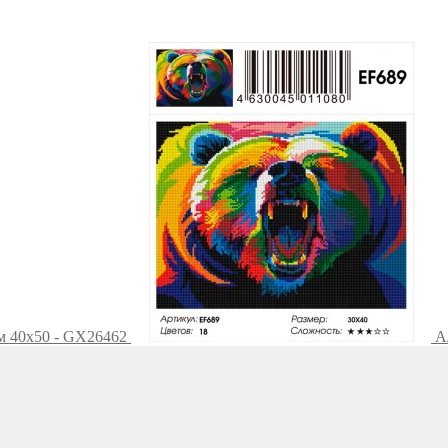
м 40х50 - GX26462
А