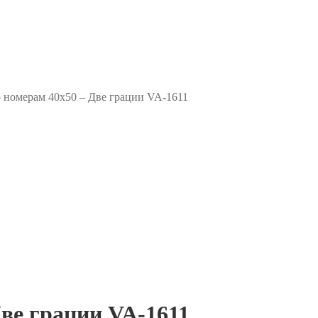
 номерам 40х50 – Две грации VA-1611
ве грации VA-1611