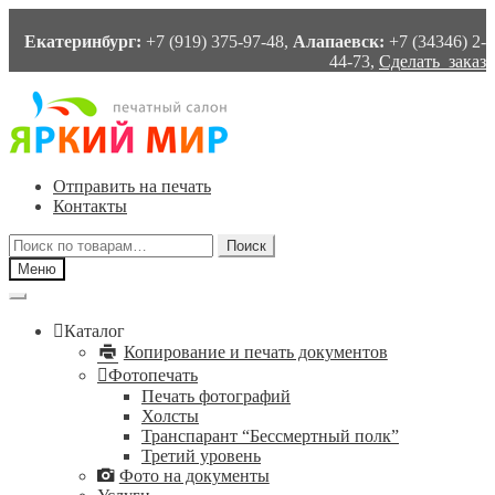
Екатеринбург:
+7 (919) 375-97-48,
Алапаевск:
+7 (34346) 2-
44-73,
Сделать заказ
Перейти
Перейти
к
к
навигации
содержимому
Отправить на печать
Контакты
Искать:
Поиск
Меню
Каталог
Копирование и печать документов
Фотопечать
Печать фотографий
Холсты
Транспарант “Бессмертный полк”
Третий уровень
Фото на документы