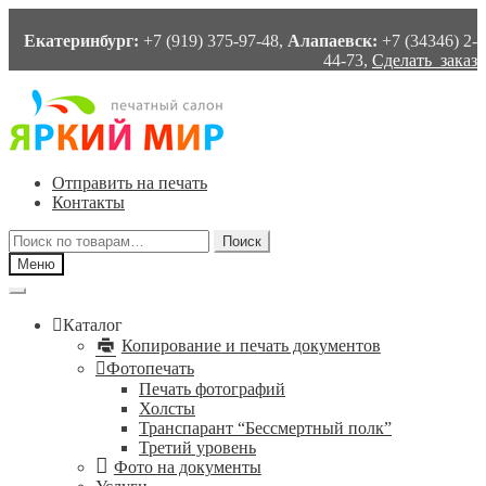
Екатеринбург:
+7 (919) 375-97-48,
Алапаевск:
+7 (34346) 2-
44-73,
Сделать заказ
Перейти
Перейти
к
к
навигации
содержимому
Отправить на печать
Контакты
Искать:
Поиск
Меню
Каталог
Копирование и печать документов
Фотопечать
Печать фотографий
Холсты
Транспарант “Бессмертный полк”
Третий уровень
Фото на документы