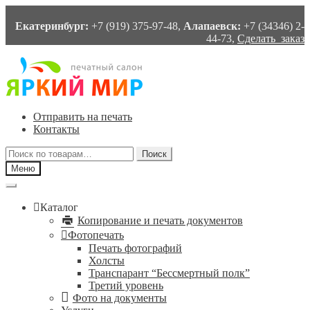
Екатеринбург:
+7 (919) 375-97-48,
Алапаевск:
+7 (34346) 2-
44-73,
Сделать заказ
Перейти
Перейти
к
к
навигации
содержимому
Отправить на печать
Контакты
Искать:
Поиск
Меню
Каталог
Копирование и печать документов
Фотопечать
Печать фотографий
Холсты
Транспарант “Бессмертный полк”
Третий уровень
Фото на документы