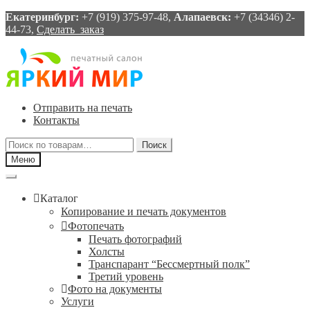
Екатеринбург:
+7 (919) 375-97-48,
Алапаевск:
+7 (34346) 2-
44-73,
Сделать заказ
Перейти
Перейти
к
к
навигации
содержимому
Отправить на печать
Контакты
Искать:
Поиск
Меню
Каталог
Копирование и печать документов
Фотопечать
Печать фотографий
Холсты
Транспарант “Бессмертный полк”
Третий уровень
Фото на документы
Услуги