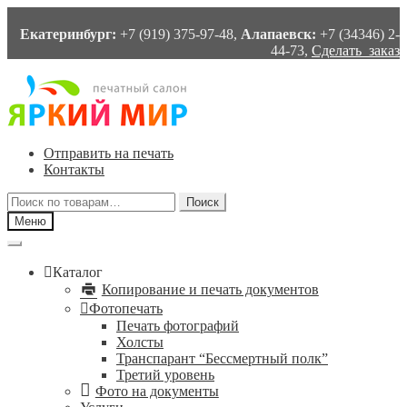
Екатеринбург:
+7 (919) 375-97-48,
Алапаевск:
+7 (34346) 2-
44-73,
Сделать заказ
Перейти
Перейти
к
к
навигации
содержимому
Отправить на печать
Контакты
Искать:
Поиск
Меню
Каталог
Копирование и печать документов
Фотопечать
Печать фотографий
Холсты
Транспарант “Бессмертный полк”
Третий уровень
Фото на документы