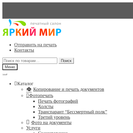
Перейти
Перейти
к
к
навигации
содержимому
Отправить на печать
Контакты
Искать:
Поиск
Меню
Каталог
Копирование и печать документов
Фотопечать
Печать фотографий
Холсты
Транспарант “Бессмертный полк”
Третий уровень
Фото на документы
Услуги