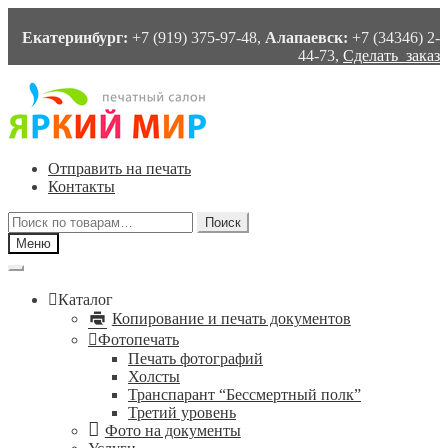
Екатеринбург:
+7 (919) 375-97-48,
Алапаевск:
+7 (34346) 2-
44-73,
Сделать заказ
Перейти
Перейти
к
к
навигации
содержимому
Отправить на печать
Контакты
Искать:
Поиск
Меню
Каталог
Копирование и печать документов
Фотопечать
Печать фотографий
Холсты
Транспарант “Бессмертный полк”
Третий уровень
Фото на документы