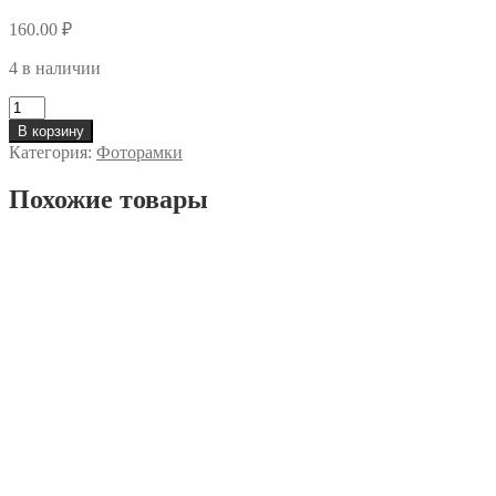
160.00
₽
4 в наличии
Количество
Деревянная
В корзину
фоторамка
Категория:
Фоторамки
А4
21х29,7
Похожие товары
см,
СОСНА
№5