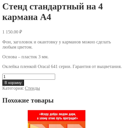
Стенд стандартный на 4
кармана А4
1 150.00
₽
Фон, заголовок и окантовку у карманов можно сделать
любым цветом.
Основа – пластик 3 мм.
Оклейка пленкой Oracal 641 серии. Гарантия от выцветания.
Количество
Стенд
В корзину
стандартный
Категория:
Стенды
на
4
Похожие товары
кармана
А4