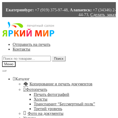
Екатеринбург:
+7 (919) 375-97-48,
Алапаевск:
+7 (34346) 2-
44-73,
Сделать заказ
Перейти
Перейти
к
к
навигации
содержимому
Отправить на печать
Контакты
Искать:
Поиск
Меню
Каталог
Копирование и печать документов
Фотопечать
Печать фотографий
Холсты
Транспарант “Бессмертный полк”
Третий уровень
Фото на документы