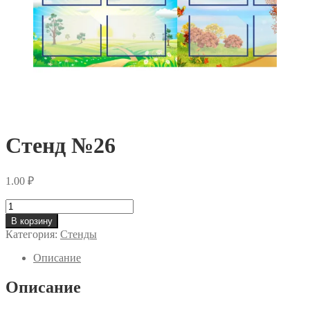
Стенд №26
1.00
₽
Количество
Стенд
В корзину
№26
Категория:
Стенды
Описание
Описание