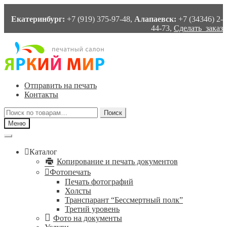
Екатеринбург:
+7 (919) 375-97-48,
Алапаевск:
+7 (34346) 2-
44-73,
Сделать заказ
Перейти
Перейти
к
к
навигации
содержимому
Отправить на печать
Контакты
Искать:
Поиск
Меню
Каталог
Копирование и печать документов
Фотопечать
Печать фотографий
Холсты
Транспарант “Бессмертный полк”
Третий уровень
Фото на документы