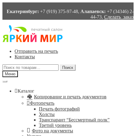
Екатеринбург:
+7 (919) 375-97-48,
Алапаевск:
+7 (34346) 2-
44-73,
Сделать заказ
Перейти
Перейти
к
к
навигации
содержимому
Отправить на печать
Контакты
Искать:
Поиск
Меню
Каталог
Копирование и печать документов
Фотопечать
Печать фотографий
Холсты
Транспарант “Бессмертный полк”
Третий уровень
Фото на документы