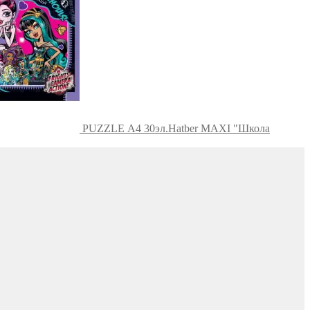
PUZZLE А4 30эл.Hatber MAXI "Школа