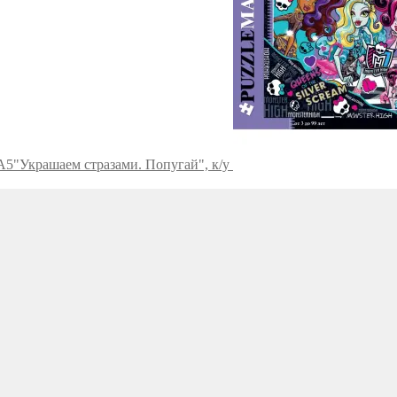
 А5"Украшаем стразами. Попугай", к/у