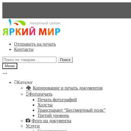
Перейти
Перейти
к
к
навигации
содержимому
Отправить на печать
Контакты
Искать:
Поиск
Меню
Каталог
Копирование и печать документов
Фотопечать
Печать фотографий
Холсты
Транспарант “Бессмертный полк”
Третий уровень
Фото на документы
Услуги