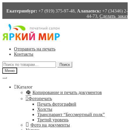
Екатеринбург:
+7 (919) 375-97-48,
Алапаевск:
+7 (34346) 2-
44-73,
Сделать заказ
Перейти
Перейти
к
к
навигации
содержимому
Отправить на печать
Контакты
Искать:
Поиск
Меню
Каталог
Копирование и печать документов
Фотопечать
Печать фотографий
Холсты
Транспарант “Бессмертный полк”
Третий уровень
Фото на документы