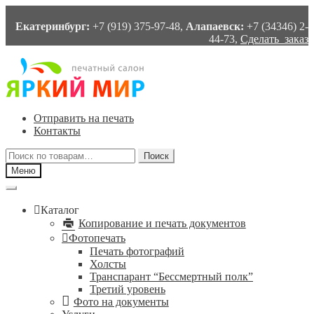
Екатеринбург:
+7 (919) 375-97-48,
Алапаевск:
+7 (34346) 2-
44-73,
Сделать заказ
Перейти
Перейти
к
к
навигации
содержимому
Отправить на печать
Контакты
Искать:
Поиск
Меню
Каталог
Копирование и печать документов
Фотопечать
Печать фотографий
Холсты
Транспарант “Бессмертный полк”
Третий уровень
Фото на документы