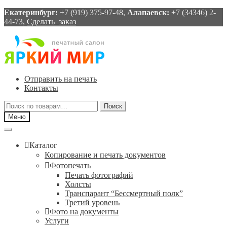
Екатеринбург:
+7 (919) 375-97-48,
Алапаевск:
+7 (34346) 2-
44-73,
Сделать заказ
Перейти
Перейти
к
к
навигации
содержимому
Отправить на печать
Контакты
Искать:
Поиск
Меню
Каталог
Копирование и печать документов
Фотопечать
Печать фотографий
Холсты
Транспарант “Бессмертный полк”
Третий уровень
Фото на документы
Услуги