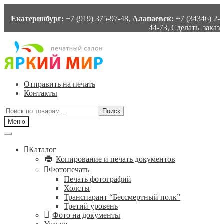
Екатеринбург:
+7 (919) 375-97-48,
Алапаевск:
+7 (34346) 2-
44-73,
Сделать заказ
Перейти
Перейти
к
к
навигации
содержимому
Отправить на печать
Контакты
Искать:
Поиск
Меню
Каталог
Копирование и печать документов
Фотопечать
Печать фотографий
Холсты
Транспарант “Бессмертный полк”
Третий уровень
Фото на документы