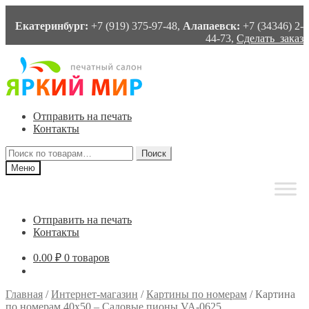
Екатеринбург:
+7 (919) 375-97-48,
Алапаевск:
+7 (34346) 2-
44-73,
Сделать заказ
Перейти
Перейти
к
к
навигации
содержимому
Отправить на печать
Контакты
Искать:
Поиск
Меню
Отправить на печать
Контакты
0.00
₽
0 товаров
Главная
/
Интернет-магазин
/
Картины по номерам
/
Картина
по номерам 40х50 – Садовые пионы VA-0625