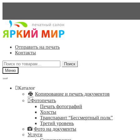
Перейти
Перейти
к
к
навигации
содержимому
Отправить на печать
Контакты
Искать:
Поиск
Меню
Каталог
Копирование и печать документов
Фотопечать
Печать фотографий
Холсты
Транспарант “Бессмертный полк”
Третий уровень
Фото на документы
Услуги