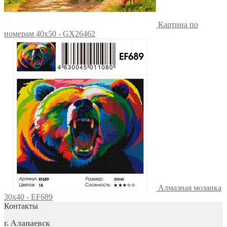
Картина по
номерам 40х50 - GX26462
Алмазная мозаика
30x40 - EF689
Контакты
г. Алапаевск