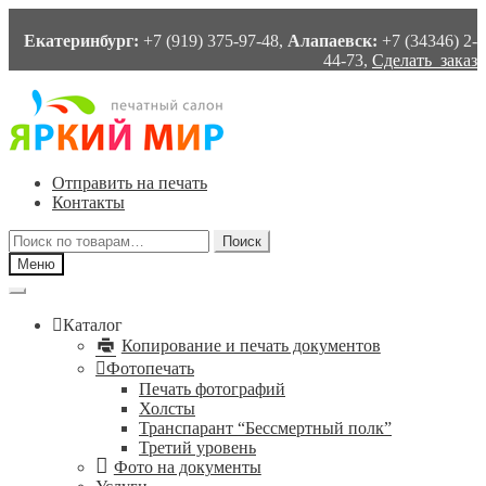
Екатеринбург:
+7 (919) 375-97-48,
Алапаевск:
+7 (34346) 2-
44-73,
Сделать заказ
Перейти
Перейти
к
к
навигации
содержимому
Отправить на печать
Контакты
Искать:
Поиск
Меню
Каталог
Копирование и печать документов
Фотопечать
Печать фотографий
Холсты
Транспарант “Бессмертный полк”
Третий уровень
Фото на документы