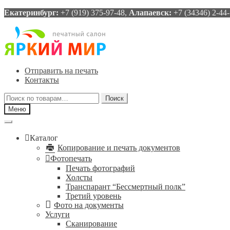
Екатеринбург:
+7 (919) 375-97-48,
Алапаевск:
+7 (34346) 2-44
Перейти
Перейти
к
к
навигации
содержимому
Отправить на печать
Контакты
Искать:
Поиск
Меню
Каталог
Копирование и печать документов
Фотопечать
Печать фотографий
Холсты
Транспарант “Бессмертный полк”
Третий уровень
Фото на документы
Услуги
Сканирование