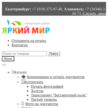
Екатеринбург:
+7 (919) 375-97-48,
Алапаевск:
+7 (34346) 2-
44-73,
Сделать заказ
Перейти
Перейти
к
к
навигации
содержимому
Отправить на печать
Контакты
Искать:
Поиск
Меню
Каталог
Копирование и печать документов
Фотопечать
Печать фотографий
Холсты
Транспарант “Бессмертный полк”
Третий уровень
Фото на документы