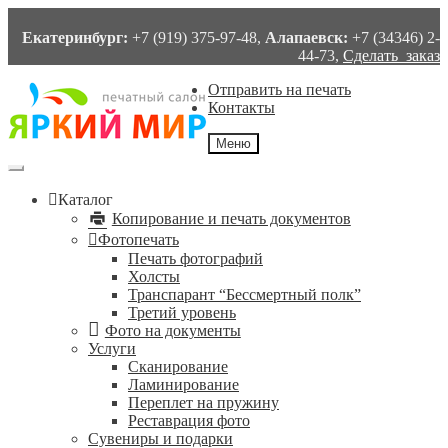
Екатеринбург:
+7 (919) 375-97-48,
Алапаевск:
+7 (34346) 2-
44-73,
Сделать заказ
Перейти
Перейти
Отправить на печать
к
к
Контакты
навигации
содержимому
Меню
Каталог
Копирование и печать документов
Фотопечать
Печать фотографий
Холсты
Транспарант “Бессмертный полк”
Третий уровень
Фото на документы
Услуги
Сканирование
Ламинирование
Переплет на пружину
Реставрация фото
Сувениры и подарки