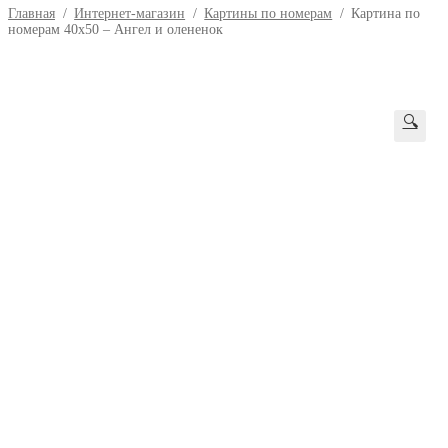
Главная
/
Интернет-магазин
/
Картины по номерам
/
Картина по
номерам 40х50 – Ангел и олененок
🔍