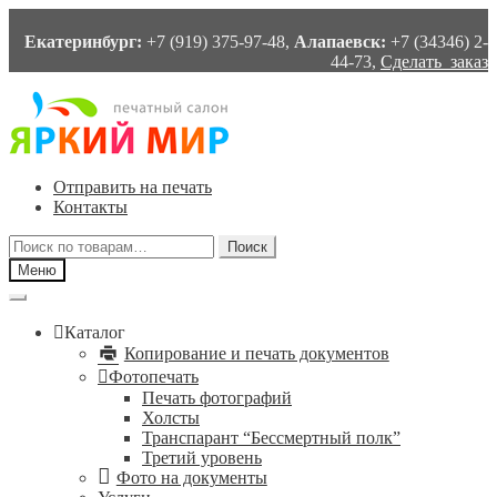
Екатеринбург:
+7 (919) 375-97-48,
Алапаевск:
+7 (34346) 2-
44-73,
Сделать заказ
Перейти
Перейти
к
к
навигации
содержимому
Отправить на печать
Контакты
Искать:
Поиск
Меню
Каталог
Копирование и печать документов
Фотопечать
Печать фотографий
Холсты
Транспарант “Бессмертный полк”
Третий уровень
Фото на документы