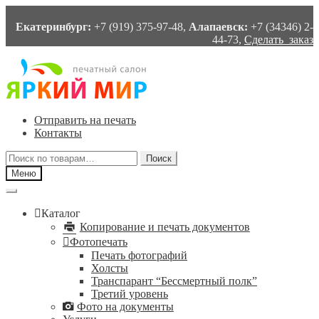
Екатеринбург:
+7 (919) 375-97-48,
Алапаевск:
+7 (34346) 2-
44-73,
Сделать заказ
Перейти
Перейти
к
к
навигации
содержимому
Отправить на печать
Контакты
Искать:
Поиск
Меню
Каталог
Копирование и печать документов
Фотопечать
Печать фотографий
Холсты
Транспарант “Бессмертный полк”
Третий уровень
Фото на документы