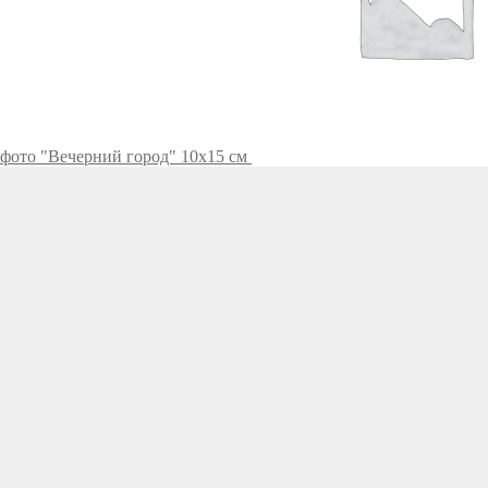
 фото "Вечерний город" 10х15 см