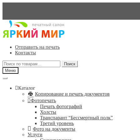
Перейти
Перейти
к
к
навигации
содержимому
Отправить на печать
Контакты
Искать:
Поиск
Меню
Каталог
Копирование и печать документов
Фотопечать
Печать фотографий
Холсты
Транспарант “Бессмертный полк”
Третий уровень
Фото на документы
Услуги