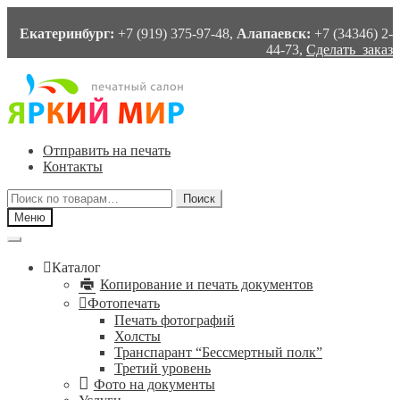
Екатеринбург:
+7 (919) 375-97-48,
Алапаевск:
+7 (34346) 2-
44-73,
Сделать заказ
Перейти
Перейти
к
к
навигации
содержимому
Отправить на печать
Контакты
Искать:
Поиск
Меню
Каталог
Копирование и печать документов
Фотопечать
Печать фотографий
Холсты
Транспарант “Бессмертный полк”
Третий уровень
Фото на документы