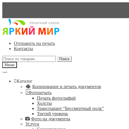
Перейти
Перейти
к
к
навигации
содержимому
Отправить на печать
Контакты
Искать:
Поиск
Меню
Каталог
Копирование и печать документов
Фотопечать
Печать фотографий
Холсты
Транспарант “Бессмертный полк”
Третий уровень
Фото на документы
Услуги