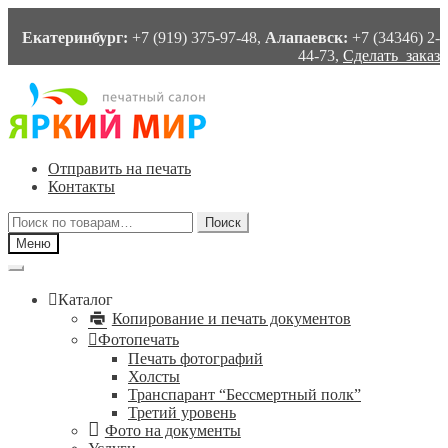
Екатеринбург:
+7 (919) 375-97-48,
Алапаевск:
+7 (34346) 2-
44-73,
Сделать заказ
Перейти
Перейти
к
к
навигации
содержимому
Отправить на печать
Контакты
Искать:
Поиск
Меню
Каталог
Копирование и печать документов
Фотопечать
Печать фотографий
Холсты
Транспарант “Бессмертный полк”
Третий уровень
Фото на документы