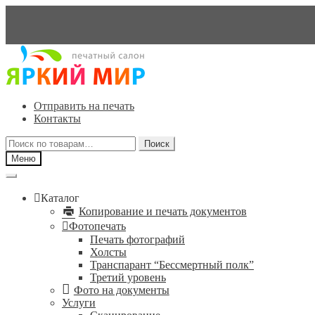
Перейти
Перейти
к
к
навигации
содержимому
Отправить на печать
Контакты
Искать:
Поиск
Меню
Каталог
Копирование и печать документов
Фотопечать
Печать фотографий
Холсты
Транспарант “Бессмертный полк”
Третий уровень
Фото на документы
Услуги