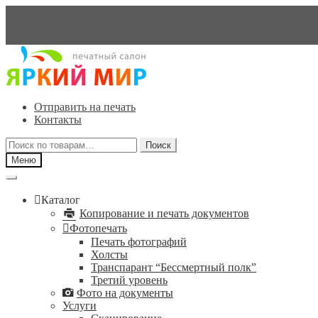
Перейти
Перейти
к
к
навигации
содержимому
Отправить на печать
Контакты
Искать:
Поиск
Меню
Каталог
Копирование и печать документов
Фотопечать
Печать фотографий
Холсты
Транспарант “Бессмертный полк”
Третий уровень
Фото на документы
Услуги