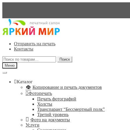
Перейти
Перейти
к
к
навигации
содержимому
Отправить на печать
Контакты
Искать:
Поиск
Меню
Каталог
Копирование и печать документов
Фотопечать
Печать фотографий
Холсты
Транспарант “Бессмертный полк”
Третий уровень
Фото на документы
Услуги