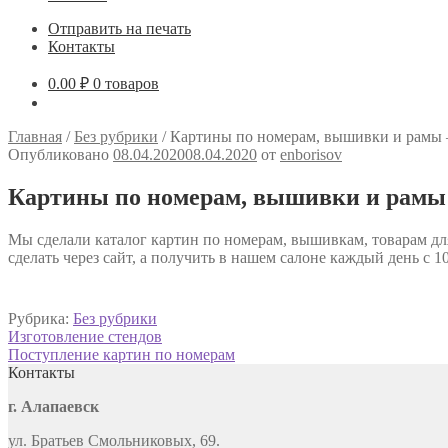
Отправить на печать
Контакты
0.00
₽
0 товаров
Главная
/
Без рубрики
/
Картины по номерам, вышивки и рамы –
Опубликовано
08.04.2020
08.04.2020
от
enborisov
Картины по номерам, вышивки и рамы 
Мы сделали каталог картин по номерам, вышивкам, товарам для
сделать через сайт, а получить в нашем салоне каждый день с 10 до
Рубрика:
Без рубрики
Навигация
Предыдущая
Изготовление стендов
запись:
Следующая
Поступление картин по номерам
по
запись:
Контакты
записям
г. Алапаевск
ул. Братьев Смольниковых, 69.