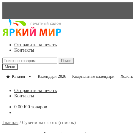
Перейти
Перейти
к
к
навигации
содержимому
Отправить на печать
Контакты
Искать:
Поиск
Меню
Каталог
Календари 2026
Квартальные календари
Холст
Отправить на печать
Контакты
0.00
₽
0 товаров
Главная
/
Сувениры с фото (список)