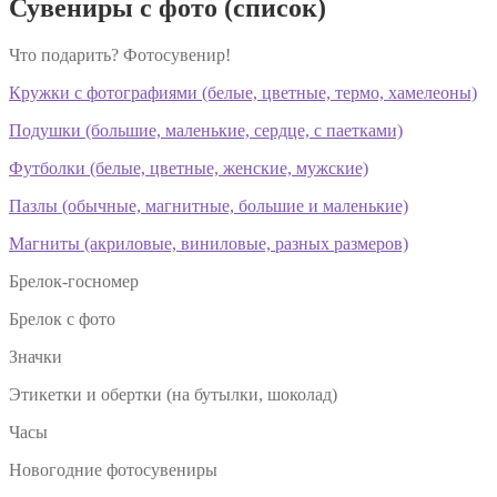
Сувениры с фото (список)
Что подарить? Фотосувенир!
Кружки с фотографиями (белые, цветные, термо, хамелеоны)
Подушки (большие, маленькие, сердце, с паетками)
Футболки (белые, цветные, женские, мужские)
Пазлы (обычные, магнитные, большие и маленькие)
Магниты (акриловые, виниловые, разных размеров)
Брелок-госномер
Брелок с фото
Значки
Этикетки и обертки (на бутылки, шоколад)
Часы
Новогодние фотосувениры